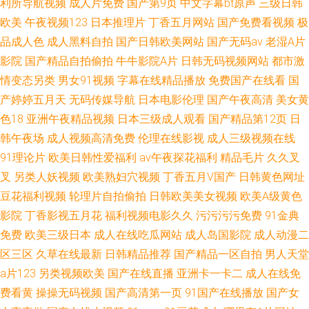
利所导航视频
成人片免费
国产第9页
中文字幕bt原声
三级日韩
欧美
午夜视频123
日本推理片
丁香五月网站
国产免费看视频
极
品成人色
成人黑料自拍
国产日韩欧美网站
国产无码av
老湿A片
影院
国产精品自拍偷拍
牛牛影院A片
日韩无码视频网站
都市激
情变态另类
男女91视频
字幕在线精品播放
免费国产在线看
国
产婷婷五月天
无码传媒导航
日本电影伦理
国产午夜高清
美女黄
色18
亚洲午夜精品视频
日本三级成人观看
国产精品第12页
日
韩午夜场
成人视频高清免费
伦理在线影视
成人三级视频在线
91理论片
欧美日韩性爱福利
av午夜探花福利
精品毛片
久久叉
叉
另类人妖视频
欧美熟妇穴视频
丁香五月V国产
日韩黄色网址
豆花福利视频
轮理片自拍偷拍
日韩欧美美女视频
欧美A级黄色
影院
丁香影视五月花
福利视频电影久久
污污污污免费
91金典
免费
欧美三级日本
成人在线吃瓜网站
成人岛国影院
成人动漫二
区三区
久草在线最新
日韩精品推荐
国产精品一区自拍
男人天堂
a片123
另类视频欧美
国产在线直播
亚洲卡一卡二
成人在线免
费看黄
操操无码视频
国产高清第一页
91国产在线播放
国产女