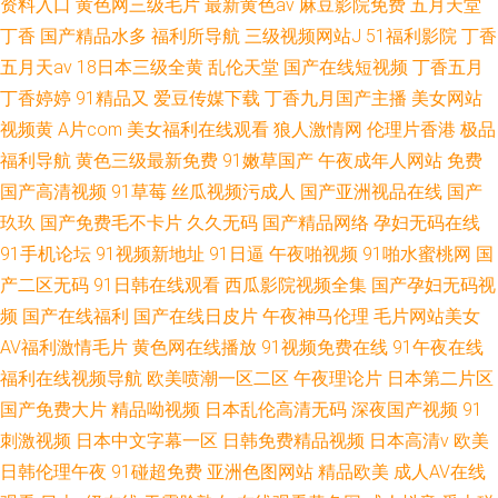
资料入口
黄色网三级毛片
最新黄色av
麻豆影院免费
五月天堂
丁香
国产精品水多
福利所导航
三级视频网站J
51福利影院
丁香
五月天av
18日本三级全黄
乱伦天堂
国产在线短视频
丁香五月
丁香婷婷
91精品又
爱豆传媒下载
丁香九月国产主播
美女网站
视频黄
A片com
美女福利在线观看
狼人激情网
伦理片香港
极品
福利导航
黄色三级最新免费
91嫩草国产
午夜成年人网站
免费
国产高清视频
91草莓
丝瓜视频污成人
国产亚洲视品在线
国产
玖玖
国产免费毛不卡片
久久无码
国产精品网络
孕妇无码在线
91手机论坛
91视频新地址
91日逼
午夜啪视频
91啪水蜜桃网
国
产二区无码
91日韩在线观看
西瓜影院视频全集
国产孕妇无码视
频
国产在线福利
国产在线日皮片
午夜神马伦理
毛片网站美女
AV福利激情毛片
黄色网在线播放
91视频免费在线
91午夜在线
福利在线视频导航
欧美喷潮一区二区
午夜理论片
日本第二片区
国产免费大片
精品呦视频
日本乱伦高清无码
深夜国产视频
91
刺激视频
日本中文字幕一区
日韩免费精品视频
日本高清v
欧美
日韩伦理午夜
91碰超免费
亚洲色图网站
精品欧美
成人AV在线