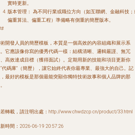
實時更新。
版本管理：
為不同行業或職位方向（如互聯網、金融科技；
偏重算法、偏重工程）準備略有側重的簡歷版本。
##
技術開發人員的簡歷模板，本質是一個高效的內容組織和展示系
統。它應該像你寫的優秀代碼一樣：
結構清晰、邏輯嚴謹、無冗
余、高效達成目標（獲得面試）
。定期用新的技能和項目更新你
的“代碼庫”（簡歷），讓它始終代表你最專業、最強大的自己。記
住，最好的模板是那個最能突顯你獨特技術故事和個人品牌的那
個。
若轉載，請注明出處：http://www.chwdzcp.cn/product/33.html
新時間：2026-06-19 20:57:26