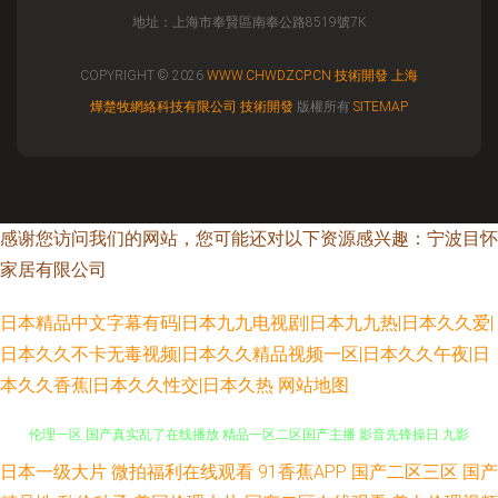
地址：上海市奉賢區南奉公路8519號7K
COPYRIGHT © 2026
WWW.CHWDZCP.CN
技術開發
上海
燁楚牧網絡科技有限公司
技術開發
版權所有
SITEMAP
感谢您访问我们的网站，您可能还对以下资源感兴趣：宁波目怀
家居有限公司
日本精品中文字幕有码|日本九九电视剧|日本九九热|日本久久爱|
日本久久不卡无毒视频|日本久久精品视频一区|日本久久午夜|日
本久久香蕉|日本久久性交|日本久热
网站地图
日本一级大片
微拍福利在线观看
91香蕉APP
国产二区三区
国产
亚洲影音先锋素人 黄色仓库免费入口 最近日本mv 九七超碰人人乐 亚洲综合