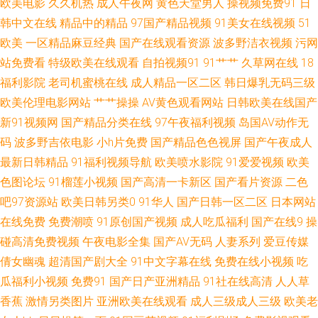
欧美电影
久久机热
成人午夜网
黄色天堂男人
操视频免费91
日
韩中文在线
精品中的精品
97国产精品视频
91美女在线视频
51
入口站 亚洲黄色视频在线免费观看 狠狠的撸最新版 亚洲欧洲国产码专 国产
欧美
一区精品麻豆经典
国产在线观看资源
波多野洁衣视频
污网
一卡三卡四 网站96熟女 高清电影电视剧在线 日韩电影手机在线 肏屄五区 欧
站免费看
特级欧美在线观看
自拍视频91
91艹艹
久草网在线
18
福利影院
老司机蜜桃在线
成人精品一区二区
韩日爆乳无码三级
美性爱综和 99国产美 欧美亚洲日韩在线综合 av女人天堂污污污www网站 欧
欧美伦理电影网站
艹艹操操
AV黄色观看网站
日韩欧美在线国产
新91视频网
国产精品分类在线
97午夜福利视频
岛国AV动作无
美在线换 91在线美脚丝袜 欧美人禽狂配大交 51麻豆传媒 蜜桃影视 911性情
码
波多野吉依电影
小h片免费
国产精品色色视屏
国产午夜成人
最新日韩精品
91福利视频导航
欧美喷水影院
91爱爱视频
欧美
网站在线观看 麻豆性爱视频 综合亚洲 另类操逼网 影音先锋成人精东 精品欧
色图论坛
91榴莲小视频
国产高清一卡新区
国产看片资源
二色
吧97资源站
欧美日韩另类0
91华人
国产日韩一区二区
日本网站
美日韩在线 亚洲精品伦 国产视频欧美专区 午夜激情在线欧 国产一国 先锋AV
在线免费
免费潮喷
91原创国产视频
成人吃瓜福利
国产在线9
操
爽爽爽 国产高清美 日韩在线视 第一区视频 日韩五码 超碰在线草久97 茄子
碰高清免费视频
午夜电影全集
国产AV无码
人妻系列
爱豆传媒
倩女幽魂
超清国产剧大全
91中文字幕在线
免费在线小视频
吃
人成年短视频 91新人视频 欧美性白人极 av免费网站 欧美性爱视频一区二区
瓜福利小视频
免费91
国产日产亚洲精品
91社在线高清
人人草
香蕉
激情另类图片
亚洲欧美在线观看
成人三级成人三级
欧美老
国产精品蜜桃丝袜 自由日本语热亚洲人 欧美精品色婷婷五月综合 亚州综合