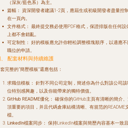
（深灰/藍色系）為主。
篇幅：
資深開發者建議1-2頁，應屆生或初級開發者盡量控
在一頁內。
文件格式：
最終提交務必使用PDF格式，保證排版在任何設
上都不會錯亂。
可定制性：
好的模板應允許你輕松調整模塊順序，以適應不
職位的申請。
四、 配套材料與持續維護
套完整的“簡歷模板”還應包括：
求職信模板：
針對不同公司定制，簡述你為什么對該公司該
位特別感興趣，以及你能帶來的獨特價值。
GitHub README優化：
確保你的GitHub主頁有清晰的簡介
頂重要的項目，并且代碼倉庫結構清晰、有規范的README
檔。
LinkedIn檔案同步：
保持LinkedIn檔案與簡歷內容基本一致