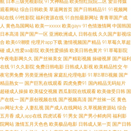
航
日本三级光棍影院
91大神精品
欧美怡红院院二区
爱豆传媒
观看网站
综合日韩欧美
草逼网首页
国产日韩精品91
91视频网
区 国自产拍 销售的销售秘密3HD中字 精品国产自 夜蒲4三级做爰视频 国产
站在线
69性影院
福利资源在线
91自拍最新网址
青青草国产成
自偷自偷免费一区 午夜影院男人天堂 成人黄免色a 搜索 电影 东方成人AV在
人
黄色岛国网站
欧美一xxxxx
欧美gayv
91色情激情网
中国韩国
日本高清
国产国产一区
亚洲欧洲成人
日韩在线
久久国产影视综
线 日本亚洲 av在线资源8 日韩一区二区精品在线 高清mp4 日日干夜夜干 成
合
欧美69潮喷
伦理片app下载
激情视频国产精品
91草莓久草超
碰
成人性爱aa影院
欧美性爱插插
欧美日韩色黄片
91草莓影院
全电影大全在线观看国语高清 三级专区 高清视频一区二区三区 日韩中文字
午夜电影网久久
国产丝袜美女
国产精彩视频
操碰视屏
国产福利
在线
91久久影院
免费日韩电影
日韩成人影视
欧美精品性交
午
幕57页 丁香花成人 日本三级色天堂 99久久精品国产高清一区二区 欧美精品
夜宅男免费
另类亚洲色情
家庭乱伦理电影
91草B草B视频
国产
精品熟女一
国产巨乳在线观看
四虎免费91
国内精品无码短片
再现 亚洲区限制级51 久久无码潮喷A片无码高潮 永久免费精品成 男人av资
超碰成人操操
欧美猛交视频
西瓜影院在线观看
欧美做受日韩
国
源在线 91夫妻成人 免费人成视频在线播放 在线观看肉片h 免费看电影 中文
产在线一
国产原创视频在线
国产视频高清
国产丝袜一区
黄色
av网址大全
人妻乱视
国产成人在线网站
久草视频资源站
综合
字幕日韩一区 久热爱精品视频在线 在线超鹏 女厕厕露p 中文亚洲 久艹精品
五月香
成人app在线
四虎试看
91男女
国产男小鲜肉同
福利影
院网站
激情五月天色色
欧美极品电影
日韩成人第一页
国产日韩
视频 亚洲精选中文字幕 国产五六区在线 亚洲一级影片在线观看 黄色小网站