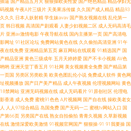
插逼
国产精品五月天
狠狠操欧美性爱
国产绝色精品
精品孕妇无
码视频
午夜A片三级片
天美果冻传媒
久久国产成人精品
精品93
伦理片视频污污 99精品全 天天影视网网色 国产熟女视频一区在线 伊人黄色
久久久
日本人妖射精
学生妹avav
国产熟女视频在线
乱伦第一
页
韩日视频
高清国产剧观看
人妻少妇视频二区
成人无码高清毛
在线播放 蜜臀导航 av大片网站 日韩大片免费试看 东方成人AV 日韩无砖专区
片
亚洲av激情电影
午夜导航在线
国内主播第一页
国产高清电
影网址
91社区论坛
免费网站黄色在线
久久偷拍高清亚洲
91午
一区 国产精品久久久久久久久久嫩草 性爱中日精品 99啪啪热 91磁力 青娱乐
夜在线免费
亚洲精品第五页
麻豆网站在线观看
91精选国产
国
自拍视频 盗摄国产一区二区
产精品亚洲
黄色三级成年
五月天婷婷爱
国产不卡小视频
AV色
哟哟
亚洲天堂丁香五月
91社网
美女视频黄全免费
国产精品第
一页国
另类区另类欧美
欧美色图乱伦小说
免费成人软件
黄色网
址视频播放
国产日产美产精品
成人午夜视频
伦理视频网站
黄色
18禁网站
亚洲无码视频在线
成人无码看片
91原创社区
伦理电
影香港
成人免费
蜜桃91色色
A片视频网
国产自在线
操欧美老女
人
人人97综合精品
岛国免费
国产无码一二
蜜桃tv网站入口
国
产第66页
另类国产在线
熟女自拍偷拍
青青久视频
久草新视频
在线
激情深爱欧美激情
91视频官网国产
狠狠操-91
91我要操
国