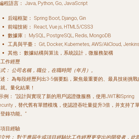
編程語言：
Java, Python, Go, JavaScript
后端框架：
Spring Boot, Django, Gin
前端技術：
React, Vue.js, HTML5/CSS3
數據庫：
MySQL, PostgreSQL, Redis, MongoDB
工具與平臺：
Git, Docker, Kubernetes, AWS/AliCloud, Jenkin
其他：
數據結構與算法，系統設計，微服務架構
. 工作經歷
格式：
公司名稱，職位，在職時間（年月）。
描述：
為每段經歷列出3-5個要點，聚焦最重要的、最具技術挑戰
成就。量化結果！
示例：
“設計與實現了新的用戶認證微服務，使用JWT和Spring
ecurity，替代舊有單體模塊，使認證吞吐量提升3倍，并支持了
登錄功能。”
. 項目經驗
獨立性：
對于應屆生或項目經驗比工作經歷更突出的開發者，此