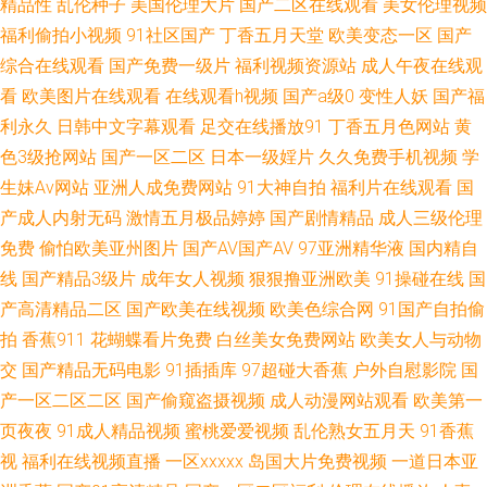
精品性
乱伦种子
美国伦理大片
国产二区在线观看
美女伦理视频
伦理一区 国产真实乱了在线播放 精品一区二区国产主播 影音先锋操日 九影
福利偷拍小视频
91社区国产
丁香五月天堂
欧美变态一区
国产
综合在线观看
国产免费一级片
福利视频资源站
成人午夜在线观
院 一级免费久 黄色仓库看片 羞羞视频高清内射 国产免费福利写 亚洲国产综
看
欧美图片在线观看
在线观看h视频
国产a级0
变性人妖
国产福
利永久
日韩中文字幕观看
足交在线播放91
丁香五月色网站
黄
国产午夜手机不卡影院 亚洲成人SESE 国产亚洲午夜 午夜国产视频福利 国产
色3级抢网站
国产一区二区
日本一级婬片
久久免费手机视频
学
生妹Av网站
亚洲人成免费网站
91大神自拍
福利片在线观看
国
美女精 色翁荡息又大又 国产超级乱淫片中文 天堂Av网导航 粉嫩虎白女流水
产成人内射无码
激情五月极品婷婷
国产剧情精品
成人三级伦理
免费
偷怕欧美亚州图片
国产AV国产AV
97亚洲精华液
国内精自
白浆在线播放 深夜绯色影院 国产91 日韓精品第一 超碰人妻主页 日韩福利
线
国产精品3级片
成年女人视频
狠狠撸亚洲欧美
91操碰在线
国
超踫成人91 日本精品一线二 白丝美女后入爆操 嫖丰满老熟妇AAAA片免费看
产高清精品二区
国产欧美在线视频
欧美色综合网
91国产自拍偷
拍
香蕉911
花蝴蝶看片免费
白丝美女免费网站
欧美女人与动物
成人一区精品在线观看 91福利 青视频在线观看视频v 变态另类网 区三区日
交
国产精品无码电影
91插插库
97超碰大香蕉
户外自慰影院
国
产一区二区二区
国产偷窥盗摄视频
成人动漫网站观看
欧美第一
韩精品 AV成人资源在线 操逼资源网 欧美一级在线观看 91精品新拍在线观看
页夜夜
91成人精品视频
蜜桃爱爱视频
乱伦熟女五月天
91香蕉
视
福利在线视频直播
一区xxxxx
岛国大片免费视频
一道日本亚
欧美丰满少妇久久无码精品 97人人做视频 欧美va欧美va在线 字幕在线中文