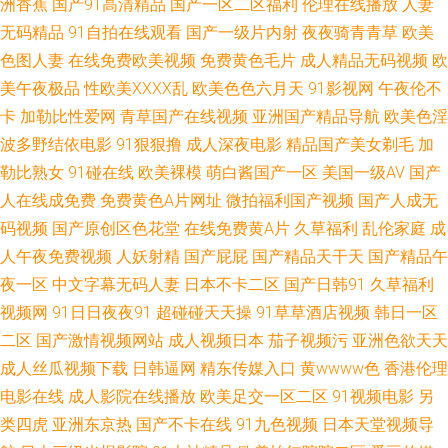
洲香蕉
国产91高清精品
国产一区二区福利
伦理在线播放
人妻
无码精品
91自拍在线观看
国产一级片内射
夜夜骑青青草
欧美
观 久在线免费观看视频 黄色视频伊人网 亚洲天堂在线超吹 九九国产热 亚洲
色图人妻
在线免费欧美视频
免费黄色毛片
成人精品无码视频
欧
制服丝袜第一页 精品国产的aⅴ在线 亚洲最大人成影院 海角社区骚逼探花 91
美午夜极品
性欧美ⅩⅩⅩⅩ乱
欧美色色六月天
91影视网
午夜伦不
卡
加勒比性爱网
青草国产在线视频
亚洲国产精品导航
欧美色淫
精品欧美 免费在线观看蜜桃视频 大妹子影视 日韩小视频 国产二区视 日韩在
波多野结依电影
91狠狠撸
成人深夜电影
精品国产美女剃毛
加
勒比熟女
91碰在线
欧美裸模
萌白酱国产一区
美国一级AV
国产
线一二 超碰97人人摸 日韩深夜成人 www亚洲毛片网 日本三级网站 成全影
人在线成免费
免费黄色A片网址
微拍福利国产视频
国产人成无
码视频
国产原创区色花堂
在线免费黄A片
久草福利
乱伦家庭
成
视在线观看免费高清电视剧 日韩在线视频 成年人在线视频第一页 人人妻人
人午夜免费视频
人妖射精
国产屁屁
国产精品天干天
国产精品午
人搞人人 超碰91黑料 人妻诱惑影院 TS性爱激情 欧美日皮视频 91黑丝精品
夜一区
中文字幕无码人妻
日本不卡二区
国产日韩91
久草福利
视频网
91日日夜夜91
超碰碰天天操
91草草酒店视频
韩日一区
美女 男同肛交免费视频 在线一区二区三区四区 看黄a大片爽 中文字幕丝袜第
二区
国产激情视频网站
成人视频日本
茄子视频污
亚洲色欲天天
成人丝瓜视频下载
日韩逼网
精东传媒入口
黄wwww色
香港伦理
1页 麻豆视频在线播放 真人性做爰在线观看 久久精品嫩草 亚州色图www 国
电影在线
成人影院在线播放
欧美足交一区二区
91视频电影
另
类四虎
亚洲东京热
国产不卡在线
91九色视频
日本天堂视频导
产真实乱子伦清晰对白 亚洲成a人网站在线看 黑丝在线1 亚洲日韩精品第一