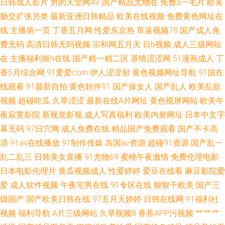
日韩成人影片
男的天堂网AV
国产精品尤物在
免费a一毛片
欧美
肠交扩张另类
最新亚洲日韩精品
欧美在线视频
免费黄色网址在
神马电影在线观看 玖玖爱精品视频 综合欧美亚洲中文 欧美天堂在线视频 超
线
主播第一页
丁香五月网
性爱东京热
草逼视频78
国产成人免
费无码
高清日韩无码视频
宗和网五月天
日b视频
成人三级网站
碰不卡网站 日本一本 肏屄新片 日韩好看电视剧在线播放免费 国产午夜专区
在
主播福利姬h在线
国产精一精二区
基情涩涩网
51漫画成人
丁
在线观看 中文字幕乱码在线视频 欧美经典日韩精品 成全视频在线观看免费
香5月综合网
91爱爱com
伊人涩涩射
黄色视频网址导航
91国在
线观看
91最新自拍
黄色软件91
国产操女人
国产乱人
欧美乱欲
看视频 要进去了 欧美日韩精品在线 超肉动漫 色播69 黑丝视频 一级特黄a大
视频
超碰吃瓜
久草涩涩
最新在线A片网址
黄色视屏网站
欧美午
夜寂寞影院
新视觉影视
成人写真福利
欧美内射网址
日本中文字
片免费 男生女生一起相差差差30免费观看电视剧 电影免费网 网站大全导航
幕无码
97日穴网
成人免费在线
精品国产免费观看
国产不卡高
清
91av在线播放
91制作传媒
岛国av资源
超碰91资源
国产乱一
大全 国自产拍影院 亚洲综合色一 日本不卡在线动漫 国产精品第2页 亚洲精
乱二乱三
日韩美女直播
91尤物69
蜜桃午夜激情
免费伦理电影
日本电影伦理片
黄瓜视频成人
性爱婷婷
爱豆在线看
麻豆影院爱
品一 韩国福利一区 亞洲中文字幕第一 欧美国产亚洲精品伦理 91视频国产精
爱
成人软件视频
午夜宅男在线
91专区在线
狠狠干欧美
国产三
品 欧美一区二区视频 都市激情 亚洲AV综合AV国产AV 久草午夜福利 91JK视
级国产
国产欧美日韩在线
97五月天婷婷
日韩在线网
91福利社
视频
福利导航
A片三级网站
久草视频8
香蕉APP污视频
艹艹艹
频 欧美性爱AB 超碰人人插 日韩无毛 国产精品系列在线一区 一区在线观看