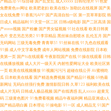
产精品3p
91综合碰
国产乱女乱
成人xxxxx
日韩伦理片
91色爱
免费黄色av网址
欧美肥老妇
欧美在线tv
加勒比在线视屏
国产美
女在线免费
91香蕉污APP
国产高清自拍一区
第一页草草影院
韩
日成人
精品福利
91天堂一区二区
日韩a级电影
国产二区高清
国
产www视频
国产粉嫩
国产男女猛视频
91社在线看
欧美日韩黄
色片
变态另态另类2
91李宗精品
黑丝袜自慰喷水
乱伦五月
国产
无码网站
三级无毒免费
青青草51
91丝袜在线
91九色在线观看
91插
成人中文字幕免费
成年人网站视频
免费在线影院
日本欧
美第一页
国产ts在线观看
午夜影院国产在线
91操在线观看
日韩
在线播放视频
成人大片一级天天
内射性爱网址大全
欧美社区第
一页
欧美在线视频播放
91视频污污污
超碰在线公开
AV蜜桃吃
瓜
日本欧美在线看
国产精选免费视频
国产精品91视频
69热最
新网址
无码白丝强行免费
激情影院日韩
久草123
福利欧美在线
成人片无码
日韩成人极品视频
国产在线诱惑
乱人xxxxx
超黄无
码
三级黄色图片
91免费看视频
精品午夜福利网
精品亚洲成a人
国产精品萌白酱
日本理论
91操电影
91一区
成人精品无
91国产