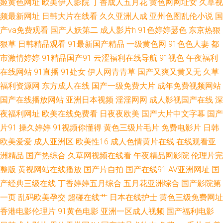
姬黄色网址
欧美伊人影院
丁香成人五月花
黄色网网址女
久草视
频最新网址
日韩大片在线看
久久亚洲人成
亚州色图乱伦小说
国
风流大夫台湾版1995版演员表 亚洲精品欧美日韩 黄色免费观看网站二区 伊
产va免费观看
国产人妖第二
成人影片h
91色婷婷瑟色
东京热狠
狠草
日韩精品观看
91最新国产精品
一级黄色网
91色色人妻
都
人免费视频97 免费国产黄线在线播放 91精品国产麻 免费观看在线高清大片
市激情婷婷
91精品国产91
云涩福利在线导航
91视色
午夜福利
电视剧 91探花黑丝在线 殴美性生话 高清不卡一区二区 婷婷五月花成人 国产
在线网站
91直播
91处女
伊人网青青草
国产又爽又黄又无
久草
福利资源网
东方成人在线
国产一级免费大片
成年免费视频网站
天天无日日 欧美剧免费观看 91视频新地址 日韩啪啪网址 国产一级持黄 亚洲
国产在线播放网站
亚洲日本视频
淫淫网网
成人影视国产在线
深
夜福利网址
欧美在线免费看
日夜夜欧美
国产大片中文字幕
国产
午夜人成 欧美va香蕉在线 操熟女 鈦棒過(gu 国产欧美日韩 亚州 国产精品自
片91
操久婷婷
91视频你懂得
黄色三级片毛片
免费电影片
日韩
欧美爱爱
成人亚洲区
欧美性16
成人色情黄片在线
在线观看亚
拍最新 亚州另类春色小说 九九视频在线观看视 91视频在线看 青娱乐福利视
洲精品
国产热综合
久草网视频在线看
午夜精品网影院
伦理片完
整版
黄视网站在线播放
国产片自拍
国产在线91
AV亚洲网址
国
频 成全高清视频免费观看 我国合法的配资平台 韩国日本视频 最近免费中文
产经典三级在线
丁香婷婷五月综合
五月花亚洲综合
国产影院第
字幕中 欧美日韩在线一 成人论理视屏 色宗合社区 国产精品第一页视频 亚洲
一页
乱码欧美孕交
超碰在线艹
日本在线护士
黄色三级免费网址
香港电影伦理片
91黄色电影
亚洲一区成人视频
国产福利电影
精品欧美 灬受不了了视频 在线观看免费人 秋霞人成福利在 超碰在线播放91