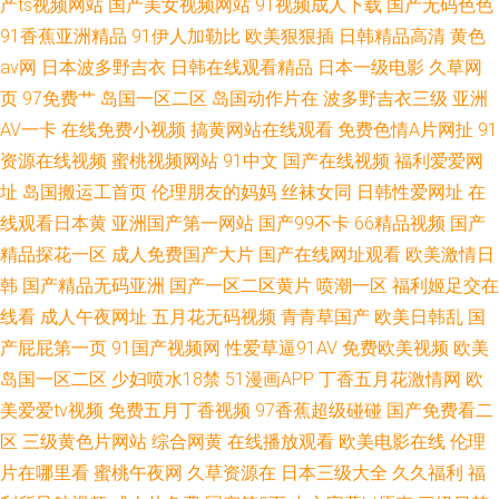
产ts视频网站
国产美女视频网站
91视频成人下载
国产无码色色
91香蕉亚洲精品
91伊人加勒比
欧美狠狠插
日韩精品高清
黄色
av网
日本波多野吉衣
日韩在线观看精品
日本一级电影
久草网
页
97免费艹
岛国一区二区
岛国动作片在
波多野吉衣三级
亚洲
AV一卡
在线免费小视频
搞黄网站在线观看
免费色情A片网扯
91
资源在线视频
蜜桃视频网站
91中文
国产在线视频
福利爱爱网
址
岛国搬运工首页
伦理朋友的妈妈
丝袜女同
日韩性爱网址
在
线观看日本黄
亚洲国产第一网站
国产99不卡
66精品视频
国产
精品探花一区
成人免费国产大片
国产在线网址观看
欧美激情日
韩
国产精品无码亚洲
国产一区二区黄片
喷潮一区
福利姬足交在
线看
成人午夜网址
五月花无码视频
青青草国产
欧美日韩乱
国
产屁屁第一页
91国产视频网
性爱草逼91AV
免费欧美视频
欧美
岛国一区二区
少妇喷水18禁
51漫画APP
丁香五月花激情网
欧
美爱爱tv视频
免费五月丁香视频
97香蕉超级碰碰
国产免费看二
区
三级黄色片网站
综合网黄
在线播放观看
欧美电影在线
伦理
片在哪里看
蜜桃午夜网
久草资源在
日本三级大全
久久福利
福