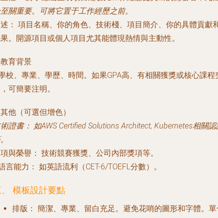
分至關重要。可將它置于工作經歷之前。
描述：
項目名稱、你的角色、技術棧、項目簡介、
你的具體貢獻
成果
。開源項目或個人項目尤其能體現熱情與主動性。
. 教育背景
 學校、專業、學歷、時間。如果GPA高、有相關獲獎或核心課程
出，可簡要注明。
. 其他（可選但增色）
技術證書：
如AWS Certified Solutions Architect, Kubernetes相關
等。
獎項與榮譽：
技術競賽獲獎、公司內部獎項等。
語言能力：
如英語流利（CET-6/TOEFL分數）。
三、 模板設計要點
排版：
簡潔、專業、留白充足。避免花哨的圖形和字體。單