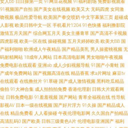
女人bb
日日操第一页
91网豆花视频
91福利剧场
免费影视观看
91视频国产自拍
国产美女在线视频
欧美又大
无码四虎
女同激
色网 国产天堂在线小视频 亚洲香蕉影视 黄色另类情感 亚洲国产精品爱 国产
吻视频
极品性爱导航
欧美国产拳交喷奶
中文字幕第三页
超碰成
人影视
欧美日韩中文一区
手机看片1204
91色快播
福利撸影院
欧美亚洲专区在线 羞羞漫画 免费的网站wwww 超碰新地址 三级国产在线观
激情五月天国产
综合网五月天
美女主播青草
国产高清不卡视频
看 国产精品成人免费视 网站在线www色 国产精品成熟老女人 午夜男女刺激
四虎影视
欧美一区在线
操碰视频
五月天婷婷欧美
欧美大BB
国
产福利啪啪
欧洲成人午夜精品
国产精品美乳
男人操蜜桃视频
无
爽爽影院 国产制服丝袜第一 亚洲精品三级网站 九九视频这里只有精品 综合
码射精网站
18成年人网站
日本高清电影网
男女啪啪午夜视频
免费电影在线观看
亚洲ab
成人少妇视频导航
91国产小青蛙
国
一区中中文 欧美色AB 变态美女影院 日韩亚洲一区图 国产亚洲三级精品 在线
产成年免费网站
国产视频高清在线
精品香蕉
求a片网址
麻豆tv
在线观看
在线撸丝片
91草碰
国产成人激情视频
黑料吃瓜精品
中文字幕有码中文 日韩A∨福利院 国产精品免费区二区三区观看四虎 日韩亚
偷拍
91大神合集
成人拍拍拍免费
香港伦理剧
日韩大片观看网
洲 精品免费人 亚洲最大情网站在线 国产一区二区三区日韩 午夜性色 国产一
址
日韩免费电影
91羞羞视频
国产网站
青草全福视在线
性导航
影视AV
日本一级在线视频
国产好片浮力
91久操
国产精品成人
区视频在线播放 在线观看免费播放电视剧高清 免费aⅴ片一区二区 在线中文
在线
精品免费看
人人看操碰
午夜伦理电影网
久久国自产拍精品
高清乱码0
国产欧美
日韩三级黄色A片
伦理电影亚洲国产
福利
字幕日韩 男同看片站 99福利视频网 热门电影排行榜 操操操操 日本美女操逼