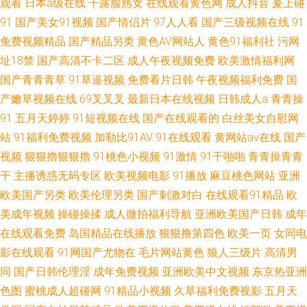
观看
日本a级在线
干露脸熟女
在线观看黄色网
成人抖音
爰上碰
91
国产美女91视频
国产情侣片
97人人看
国产三级视频在线
91
免费视频精品
国产精品另类
黄色AV网站人
黄色91福利社
污网
址18禁
国产高清不卡二区
成人午夜视频免费
欧美激情福利网
国产青青青草
91草逼视频
免费看片日韩
午夜视频福利免费
国
产嫩草视频在线
69叉叉叉
最新日本在线视频
日韩成人a
青青操
91
五月天婷婷
91短视频在线
国产在线观看的
白丝美女自慰网
站
91福利免费视频
加勒比91AV
91在线观看
黄网站av在线
国产
视频
狠狠擼狠狠擼
91桃色小视频
91激情
91干啪啪
青青操青青
干
主播诱惑无码专区
欧美视频电影
91播放
麻豆桃色网站
亚洲
欧美国产另类
欧美伦理另类
国产刺激对白
在线观看91精品
欧
美成年视频
操碰操揉
成人微拍福利导航
亚洲欧美国产日韩
成年
在线观看免费
岛国精品在线播放
狠狠撸第四色
欧美一页
女同电
影在线观看
91网国产尤物在
毛片网站黄色
狼人三级片
高清男
同
国产日韩伦理淫
成年免费视频
亚洲欧美中文视频
东京热亚洲
色图
蜜桃成人超碰网
91精品小视频
久草福利免费视影
五月天