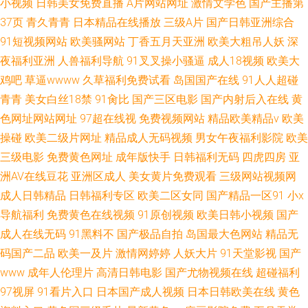
小视频
日韩美女免费直播
A片网站网址
激情文学色
国产主播第
37页
青久青青
日本精品在线播放
三级A片
国产日韩亚洲综合
91短视频网站
欧美骚网站
丁香五月天亚洲
欧美大粗吊人妖
深
夜福利亚洲
人兽福利导航
91叉叉操小骚逼
成人18视频
欧美大
鸡吧
草逼wwww
久草福利免费试看
岛国国产在线
91人人超碰
青青
美女白丝18禁
91肏比
国产三区电影
国产内射后入在线
黄
色网址网站网址
97超在线视
免费视频网站
精品欧美精品v
欧美
操碰
欧美二级片网址
精品成人无码视频
男女午夜福利影院
欧美
三级电影
免费黄色网址
成年版快手
日韩福利无码
四虎四房
亚
洲AV在线豆花
亚洲区成人
美女黄片免费观看
三级网站视频网
成人日韩精品
日韩福利专区
欧美二区女同
国产精品一区91
小x
导航福利
免费黄色在线视频
91原创视频
欧美日韩小视频
国产
成人在线无码
91黑料不
国产极品自拍
岛国最大色网站
精品无
码国产二品
欧美一及片
激情网婷婷
人妖大片
91天堂影视
国产
www
成年人伦理片
高清日韩电影
国产尤物视频在线
超碰福利
97视屏
91看片入口
日本国产成人视频
日本日韩欧美在线
黄色