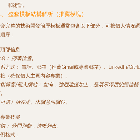
和術語。
二、 整套模板結構解析（推薦模塊）
一套完整的技術開發簡歷模板通常包含以下部分，可按個人情況
整順序：
. 頭部信息
姓名：
顯著位置。
聯系方式：
電話、郵箱（推薦Gmail或專業郵箱）、LinkedIn/GitHu
鏈接（確保個人主頁內容專業）。
術博客/個人網站：
如有，強烈建議加上，是展示深度的絕佳補
充。
（可選）所在地、求職意向職位。
. 專業技能
結構：
分門別類，清晰列出。
示例格式：