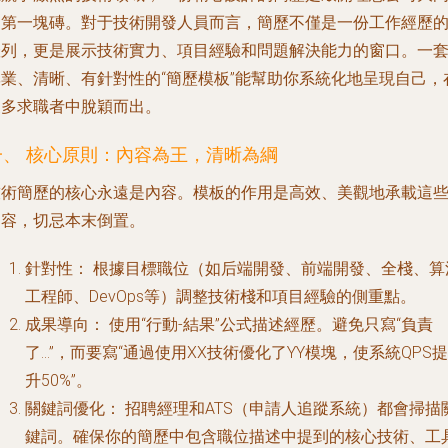
的第一塊磚。對于技術開發人員而言，簡歷不僅是一份工作經歷
羅列，更是展示技術實力、項目經驗和問題解決能力的窗口。一
專業、清晰、有針對性的“簡歷模板”能幫助你系統化地呈現自己，
眾多求職者中脫穎而出。
一、 核心原則：內容為王，清晰為綱
技術簡歷的核心永遠是內容。模板的作用是高效、美觀地承載這
內容，切忌本末倒置。
針對性：
根據目標職位（如后端開發、前端開發、全棧、算
工程師、DevOps等）調整技術棧和項目經驗的側重點。
成果導向：
使用“行動-結果”公式描述經歷。避免只寫“負責
了...”，而要寫“通過使用XX技術優化了YY模塊，使系統QPS提
升50%”。
關鍵詞優化：
招聘經理和ATS（申請人追蹤系統）都會掃描
鍵詞。確保你的簡歷中包含職位描述中提到的核心技術、工