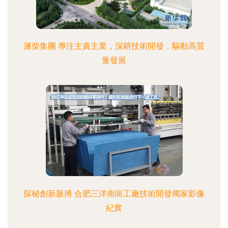
濰柴集團 專注主責主業，深耕技術開發，驅動高質
量發展
探秘創新脈搏 合肥三洋南崗工廠技術開發獨家影像
紀實